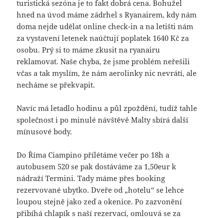
turistická sezóna je to fakt dobrá cena. Bohužel
hned na úvod máme zádrhel s Ryanairem, kdy nám
doma nejde udělat online check-in a na letišti nám
za vystavení letenek naúčtují poplatek 1640 Kč za
osobu. Prý si to máme zkusit na ryanairu
reklamovat. Naše chyba, že jsme problém neřešili
včas a tak myslím, že nám aerolinky nic nevrátí, ale
necháme se překvapit.
Navíc má letadlo hodinu a půl zpoždění, tudíž tahle
společnost i po minulé návštěvě Malty sbírá další
mínusové body.
Do Říma Ciampino přílétáme večer po 18h a
autobusem 520 se pak dostáváme za 1,50eur k
nádraží Termini. Tady máme přes booking
rezervované ubytko. Dveře od „hotelu“ se lehce
loupou stejně jako zeď a okenice. Po zazvonění
přibíhá chlapík s naší rezervací, omlouvá se za