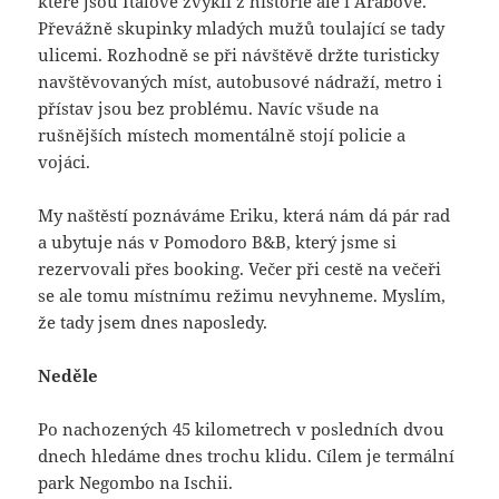
které jsou Italové zvyklí z historie ale i Arabové.
Převážně skupinky mladých mužů toulající se tady
ulicemi. Rozhodně se při návštěvě držte turisticky
navštěvovaných míst, autobusové nádraží, metro i
přístav jsou bez problému. Navíc všude na
rušnějších místech momentálně stojí policie a
vojáci.
My naštěstí poznáváme Eriku, která nám dá pár rad
a ubytuje nás v Pomodoro B&B, který jsme si
rezervovali přes booking. Večer při cestě na večeři
se ale tomu místnímu režimu nevyhneme. Myslím,
že tady jsem dnes naposledy.
Neděle
Po nachozených 45 kilometrech v posledních dvou
dnech hledáme dnes trochu klidu. Cílem je termální
park Negombo na Ischii.