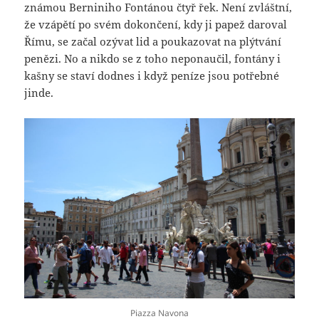
známou Berniniho Fontánou čtyř řek. Není zvláštní,
že vzápětí po svém dokončení, kdy ji papež daroval
Římu, se začal ozývat lid a poukazovat na plýtvání
penězi. No a nikdo se z toho neponaučil, fontány i
kašny se staví dodnes i když peníze jsou potřebné
jinde.
Piazza Navona