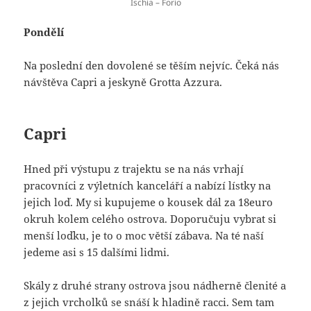
Ischia – Forio
Pondělí
Na poslední den dovolené se těším nejvíc. Čeká nás
návštěva Capri a jeskyně Grotta Azzura.
Capri
Hned při výstupu z trajektu se na nás vrhají
pracovníci z výletních kanceláří a nabízí lístky na
jejich loď. My si kupujeme o kousek dál za 18euro
okruh kolem celého ostrova. Doporučuju vybrat si
menší loďku, je to o moc větší zábava. Na té naší
jedeme asi s 15 dalšími lidmi.
Skály z druhé strany ostrova jsou nádherně členité a
z jejich vrcholků se snáší k hladině racci. Sem tam