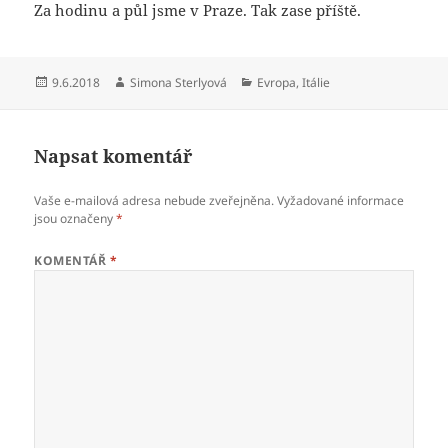
Za hodinu a půl jsme v Praze. Tak zase příště.
Publikováno:
Autor:
Rubriky:
9.6.2018
Simona Sterlyová
Evropa
,
Itálie
Napsat komentář
Vaše e-mailová adresa nebude zveřejněna.
Vyžadované informace
jsou označeny
*
KOMENTÁŘ
*