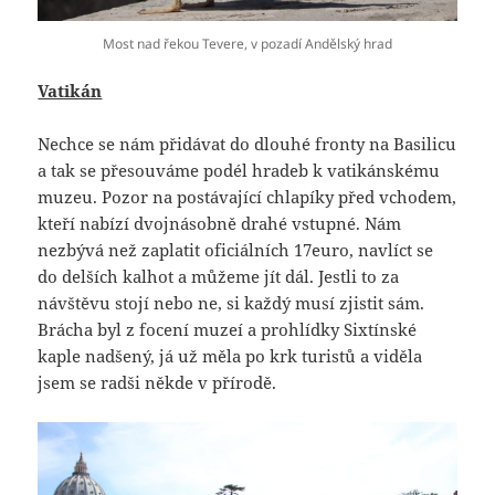
Most nad řekou Tevere, v pozadí Andělský hrad
Vatikán
Nechce se nám přidávat do dlouhé fronty na Basilicu
a tak se přesouváme podél hradeb k vatikánskému
muzeu. Pozor na postávající chlapíky před vchodem,
kteří nabízí dvojnásobně drahé vstupné. Nám
nezbývá než zaplatit oficiálních 17euro, navlíct se
do delších kalhot a můžeme jít dál. Jestli to za
návštěvu stojí nebo ne, si každý musí zjistit sám.
Brácha byl z focení muzeí a prohlídky Sixtínské
kaple nadšený, já už měla po krk turistů a viděla
jsem se radši někde v přírodě.