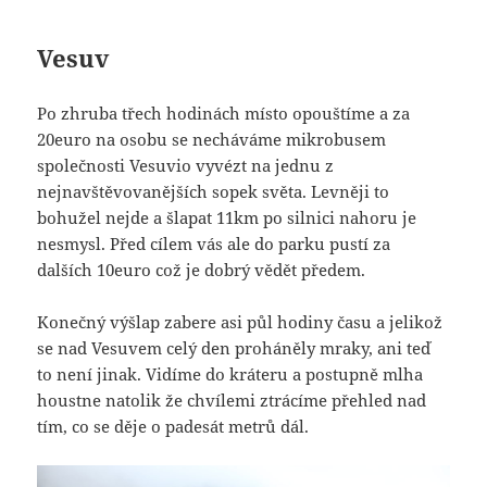
Vesuv
Po zhruba třech hodinách místo opouštíme a za
20euro na osobu se necháváme mikrobusem
společnosti Vesuvio vyvézt na jednu z
nejnavštěvovanějších sopek světa. Levněji to
bohužel nejde a šlapat 11km po silnici nahoru je
nesmysl. Před cílem vás ale do parku pustí za
dalších 10euro což je dobrý vědět předem.
Konečný výšlap zabere asi půl hodiny času a jelikož
se nad Vesuvem celý den proháněly mraky, ani teď
to není jinak. Vidíme do kráteru a postupně mlha
houstne natolik že chvílemi ztrácíme přehled nad
tím, co se děje o padesát metrů dál.