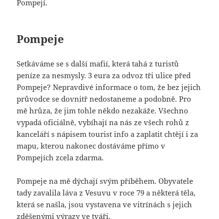
Pompejí.
Pompeje
Setkáváme se s další mafií, která tahá z turistů
peníze za nesmysly. 3 eura za odvoz tři ulice před
Pompeje? Nepravdivé informace o tom, že bez jejich
průvodce se dovnitř nedostaneme a podobně. Pro
mě hrůza, že jim tohle někdo nezakáže. Všechno
vypadá oficiálně, vybíhají na nás ze všech rohů z
kanceláří s nápisem tourist info a zaplatit chtějí i za
mapu, kterou nakonec dostáváme přímo v
Pompejích zcela zdarma.
Pompeje na mě dýchají svým příběhem. Obyvatele
tady zavalila láva z Vesuvu v roce 79 a některá těla,
která se našla, jsou vystavena ve vitrínách s jejich
zděšenými výrazy ve tváři.