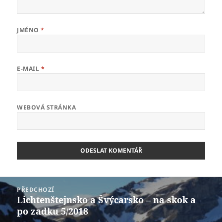
JMÉNO
*
E-MAIL
*
WEBOVÁ STRÁNKA
Navigace
PŘEDCHOZÍ
pro
Lichtenštejnsko a Švýcarsko – na skok a
Předchozí
příspěvek
po zadku 5/2018
příspěvek: